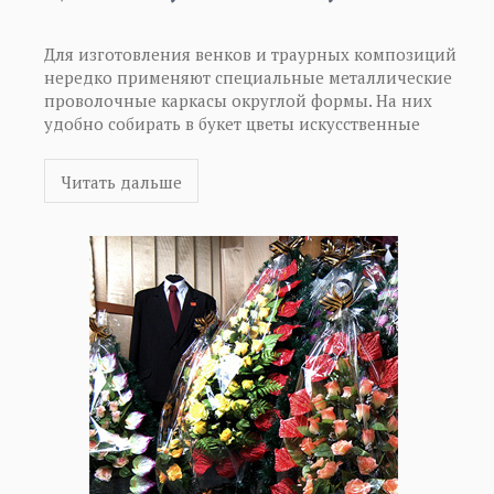
Для изготовления венков и траурных композиций
нередко применяют специальные металлические
проволочные каркасы округлой формы. На них
удобно собирать в букет цветы искусственные
купить которые можно как в собранном виде, так и
отдельными элементами – в виде головок-насадок,
Читать дальше
листьев и стеблей. Для ритуальных нужд более
востребованными являются головки насадки, из
которых формируется венок, или полные цветы для
букетов. Современные искусственные цветы
достоверно имитируют натуральные, однако они
намного дольше сохраняют вид и красоту,
олицетворяя собой живую память об усопших.