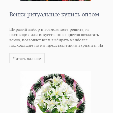
Венки ритуальные купить оптом
Широкий выбор и возможность решить, из
настоящих или искусственных цветов возлагать
венок, позволяет всем выбирать наиболее
подходящие по им представлениям варианты. На
ритуальных венках, как правило, на траурных
лентах пишутся слова соболезнования, а также
Читать дальше
другие традиционные фразы, используемые в таких
случаях. Еще раз напоминаем о том, что сегодня
появилась уникальная возможность ритуальные
венки купить оптом. Как венки ритуальные купить
оптом, Вы можете узнать более подробную
информацию.