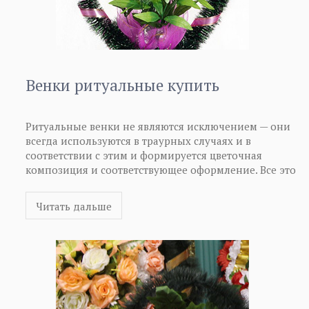
Венки ритуальные купить
Ритуальные венки не являются исключением — они
всегда используются в траурных случаях и в
соответствии с этим и формируется цветочная
композиция и соответствующее оформление. Все это
позволяет показать то, что мы чтим традиции
наших предков, а также память о человеке. Венки
Читать дальше
ритуальные купить сегодня достаточно просто, их
всегда можно найти в специализированных
ритуальных магазинах, а также если интересует
покупка в оптовом варианте, для дальнейшего
розничного распространения, то вы сможете узнать
об этом более подробную информацию у
соответствующих организаций и непосредственно у