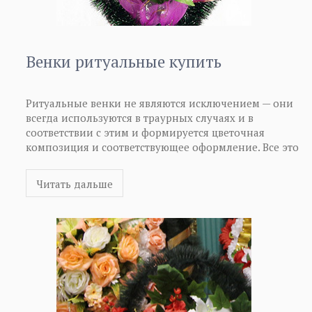
Венки ритуальные купить
Ритуальные венки не являются исключением — они
всегда используются в траурных случаях и в
соответствии с этим и формируется цветочная
композиция и соответствующее оформление. Все это
позволяет показать то, что мы чтим традиции
наших предков, а также память о человеке. Венки
Читать дальше
ритуальные купить сегодня достаточно просто, их
всегда можно найти в специализированных
ритуальных магазинах, а также если интересует
покупка в оптовом варианте, для дальнейшего
розничного распространения, то вы сможете узнать
об этом более подробную информацию у
соответствующих организаций и непосредственно у
изготовителей ритуальных венков.