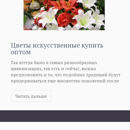
Цветы искусственные купить
оптом
Так всегда было в самых разнообразных
цивилизациях, так есть и сейчас, можно
предположить и то, что подобных традиций будут
придерживаться еще множество поколений после
нас. Сегодня также можно цветы искусственные
купить оптом. Цветы искусственные купить оптом
Читать дальше
будет удобно в том случае, если требуется
достаточно большое количество искусственных
цветов или же предполагается их дальнейшая
розничная реализация. Если Вы решили цветы
искусственные купить оптом, то это поможет Вам их
купить по гораздо более выгодной стоимости,