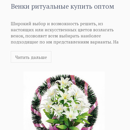
Венки ритуальные купить оптом
Широкий выбор и возможность решить, из
настоящих или искусственных цветов возлагать
венок, позволяет всем выбирать наиболее
подходящие по им представлениям варианты. На
ритуальных венках, как правило, на траурных
лентах пишутся слова соболезнования, а также
Читать дальше
другие традиционные фразы, используемые в таких
случаях. Еще раз напоминаем о том, что сегодня
появилась уникальная возможность ритуальные
венки купить оптом. Как венки ритуальные купить
оптом, Вы можете узнать более подробную
информацию.