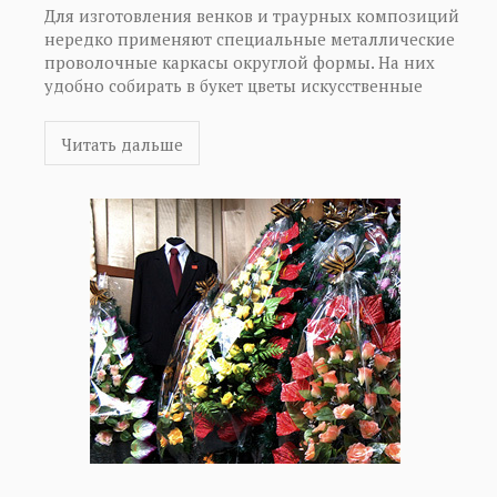
Для изготовления венков и траурных композиций
нередко применяют специальные металлические
проволочные каркасы округлой формы. На них
удобно собирать в букет цветы искусственные
купить которые можно как в собранном виде, так и
отдельными элементами – в виде головок-насадок,
Читать дальше
листьев и стеблей. Для ритуальных нужд более
востребованными являются головки насадки, из
которых формируется венок, или полные цветы для
букетов. Современные искусственные цветы
достоверно имитируют натуральные, однако они
намного дольше сохраняют вид и красоту,
олицетворяя собой живую память об усопших.