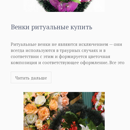
Венки ритуальные купить
Ритуальные венки не являются исключением — они
всегда используются в траурных случаях и в
соответствии с этим и формируется цветочная
композиция и соответствующее оформление. Все это
позволяет показать то, что мы чтим традиции
наших предков, а также память о человеке. Венки
Читать дальше
ритуальные купить сегодня достаточно просто, их
всегда можно найти в специализированных
ритуальных магазинах, а также если интересует
покупка в оптовом варианте, для дальнейшего
розничного распространения, то вы сможете узнать
об этом более подробную информацию у
соответствующих организаций и непосредственно у
изготовителей ритуальных венков.