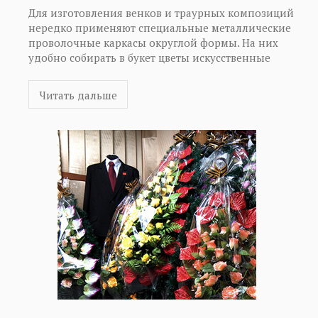
Для изготовления венков и траурных композиций
нередко применяют специальные металлические
проволочные каркасы округлой формы. На них
удобно собирать в букет цветы искусственные
купить которые можно как в собранном виде, так и
отдельными элементами – в виде головок-насадок,
Читать дальше
листьев и стеблей. Для ритуальных нужд более
востребованными являются головки насадки, из
которых формируется венок, или полные цветы для
букетов. Современные искусственные цветы
достоверно имитируют натуральные, однако они
намного дольше сохраняют вид и красоту,
олицетворяя собой живую память об усопших.