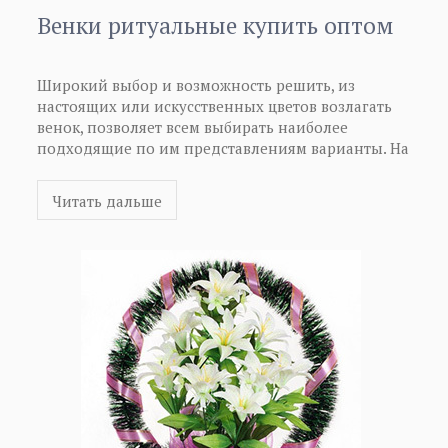
Венки ритуальные купить оптом
Широкий выбор и возможность решить, из
настоящих или искусственных цветов возлагать
венок, позволяет всем выбирать наиболее
подходящие по им представлениям варианты. На
ритуальных венках, как правило, на траурных
лентах пишутся слова соболезнования, а также
Читать дальше
другие традиционные фразы, используемые в таких
случаях. Еще раз напоминаем о том, что сегодня
появилась уникальная возможность ритуальные
венки купить оптом. Как венки ритуальные купить
оптом, Вы можете узнать более подробную
информацию.